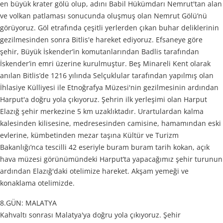
en büyük krater gölü olup, adını Babil Hükümdarı Nemrut'tan alan
ve volkan patlaması sonucunda oluşmuş olan Nemrut Gölü’nü
görüyoruz. Göl etrafında çeşitli yerlerden çıkan buhar deliklerinin
gezilmesinden sonra Bitlis'e hareket ediyoruz. Efsaneye göre
şehir, Büyük İskender’in komutanlarından Badlis tarafından
İskender’in emri üzerine kurulmuştur. Beş Minareli Kent olarak
anılan Bitlis’de 1216 yılında Selçuklular tarafından yapılmış olan
İhlasiye Külliyesi ile Etnoğrafya Müzesi'nin gezilmesinin ardından
Harput'a doğru yola çıkıyoruz. Şehrin ilk yerleşimi olan Harput
Elazığ şehir merkezine 5 km uzaklıktadır. Urartulardan kalma
kalesinden kilisesine, medresesinden camisine, hamamından eski
evlerine, kümbetinden mezar taşına Kültür ve Turizm
Bakanlığı’nca tescilli 42 eseriyle buram buram tarih kokan, açık
hava müzesi görünümündeki Harput’ta yapacağımız şehir turunun
ardından Elazığ'daki otelimize hareket. Akşam yemeği ve
konaklama otelimizde.
8.GÜN: MALATYA
Kahvaltı sonrası Malatya'ya doğru yola çıkıyoruz. Şehir