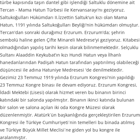
türbe kapısında taşın dantel gibi işlendiği Saltuklu dönemine ait
Tercan - Mama Hatun Türbesi ile Kervansarayı'nı geziyoruz.
Saltukoğulları Hükümdarı II.İzzettin Saltuk'un kızı olan Mama
Hatun, 1191 yılında Saltukoğulları Beyliği'nin hükümdarı olmuştur.
Tercan'dan sonraki durağımız Erzurum. Erzurum'da; şehrin
sembolü haline gelen Çifte Minareli Medrese'yi geziyoruz. Kitabesi
olmadığından yapılış tarihi kesin olarak bilinmemektedir. Selçuklu
Sultanı Alaaddin Keykubat’ın kızı Hundi Hatun veya İlhanlı
hanedanlarından Padişah Hatun tarafından yaptırılmış olabileceği
düşüncesi ile adına Hatuniye Medresesi 'de denilmektedir.
Gezimiz 23 Temmuz 1919 yılında Erzurum Kongresi'nin yapıldığı
23 Temmuz Kongre binası ile devam ediyoruz. Erzurum Kongresi,
İdadi Mektebi (Lisesi) olarak hizmet veren bu binanın birinci
katındaki bir salonda yapılmıştır. Binanın ikinci katında bulunan
bir salon ve salona açılan iki oda Kongre Müzesi olarak
düzenlenmiştir. Atatürk´ün başkanlığında gerçekleştirilen Erzurum
Kongresi ile Türkiye Cumhuriyeti´nin temelleri bu binada atılmış
ve Türkiye Büyük Millet Meclisi´ne giden yol bu kongre ile
aralanmıştır.