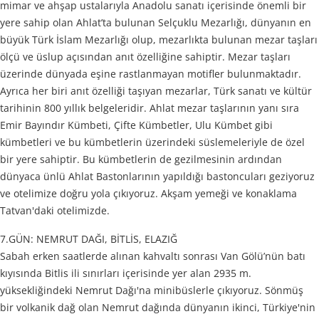
mimar ve ahşap ustalarıyla Anadolu sanatı içerisinde önemli bir
yere sahip olan Ahlat’ta bulunan Selçuklu Mezarlığı, dünyanın en
büyük Türk İslam Mezarlığı olup, mezarlıkta bulunan mezar taşları
ölçü ve üslup açısından anıt özelliğine sahiptir. Mezar taşları
üzerinde dünyada eşine rastlanmayan motifler bulunmaktadır.
Ayrıca her biri anıt özelliği taşıyan mezarlar, Türk sanatı ve kültür
tarihinin 800 yıllık belgeleridir. Ahlat mezar taşlarının yanı sıra
Emir Bayındır Kümbeti, Çifte Kümbetler, Ulu Kümbet gibi
kümbetleri ve bu kümbetlerin üzerindeki süslemeleriyle de özel
bir yere sahiptir. Bu kümbetlerin de gezilmesinin ardından
dünyaca ünlü Ahlat Bastonlarının yapıldığı bastoncuları geziyoruz
ve otelimize doğru yola çıkıyoruz. Akşam yemeği ve konaklama
Tatvan'daki otelimizde.
7.GÜN: NEMRUT DAĞI, BİTLİS, ELAZIĞ
Sabah erken saatlerde alınan kahvaltı sonrası Van Gölü’nün batı
kıyısında Bitlis ili sınırları içerisinde yer alan 2935 m.
yüksekliğindeki Nemrut Dağı'na minibüslerle çıkıyoruz. Sönmüş
bir volkanik dağ olan Nemrut dağında dünyanın ikinci, Türkiye'nin