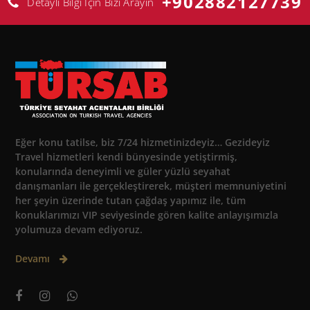
+902882127739
Detaylı Bilgi İçin Bizi Arayın
Eğer konu tatilse, biz 7/24 hizmetinizdeyiz… Gezideyiz
Travel hizmetleri kendi bünyesinde yetiştirmiş,
konularında deneyimli ve güler yüzlü seyahat
danışmanları ile gerçekleştirerek, müşteri memnuniyetini
her şeyin üzerinde tutan çağdaş yapımız ile, tüm
konuklarımızı VIP seviyesinde gören kalite anlayışımızla
yolumuza devam ediyoruz.
Devamı