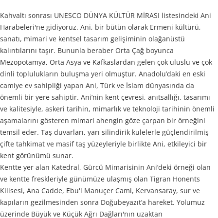
Kahvaltı sonrası UNESCO DÜNYA KÜLTÜR MİRASI listesindeki Ani
Harabeleri'ne gidiyoruz. Ani, bir bütün olarak Ermeni kültürü,
sanatı, mimari ve kentsel tasarım gelişiminin olağanüstü
kalıntılarını taşır. Bununla beraber Orta Çağ boyunca
Mezopotamya, Orta Asya ve Kafkaslardan gelen çok uluslu ve çok
dinli toplulukların buluşma yeri olmuştur. Anadolu’daki en eski
camiye ev sahipliği yapan Ani, Türk ve İslam dünyasında da
önemli bir yere sahiptir. Ani’nin kent çevresi, anıtsallığı, tasarımı
ve kalitesiyle, askeri tarihin, mimarlık ve teknoloji tarihinin önemli
aşamalarını gösteren mimari ahengin göze çarpan bir örneğini
temsil eder. Taş duvarları, yarı silindirik kulelerle güçlendirilmiş
çifte tahkimat ve masif taş yüzeyleriyle birlikte Ani, etkileyici bir
kent görünümü sunar.
Kentte yer alan Katedral, Gürcü Mimarisinin Ani’deki örneği olan
ve kentte freskleriyle günümüze ulaşmış olan Tigran Honents
Kilisesi, Ana Cadde, Ebu'l Manuçer Cami, Kervansaray, sur ve
kapıların gezilmesinden sonra Doğubeyazıt’a hareket. Yolumuz
üzerinde Büyük ve Küçük Ağrı Dağları'nın uzaktan