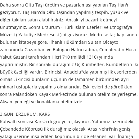
Daha sonra Oltu Taşı üretim ve pazarlaması yapılan Taş Han'ı
geziyoruz. Taş Han'da Oltu taşından yapılmış tespih, yüzük ve
diğer takıları satın alabilirsiniz. Ancak iyi pazarlık etmeyi
unutmayınız. Sonra Erzurum - Türk İslam Eserleri ve Etnografya
Müzesi ( Yakutiye Medresesi )'ni geziyoruz. Medrese taç kapısında
bulunan kitabeye göre, İlhanlı Hükümdarı Sultan Olcayto
zamanında Gazanhan ve Bolugan Hatun adına, Cemaleddin Hoca
Yakut Gazani tarafından Hicri 710 (milâdi 1310) yılında
yaptırılmıştır. Bir sonraki durağımız Üç Kümbetler. Kümbetlerin iki
büyük özelliği vardır. Birincisi, Anadolu''da yapılmış ilk eserlerden
olması, ikincisi bunların üçünün de tamamen birbirinden ayrı
mimari üsluplarla yapılmış olmalarıdır. Eski evleri de gördükten
sonra Palandöken Kayak Merkezi'nde bulunan otelimize yerleşme.
Akşam yemeği ve konaklama otelimizde.
3.GÜN: ERZURUM, KARS
Kahvaltı sonrası Kars’a doğru yola çıkıyoruz. Yolumuz üzerindeki
Çobandede Köprüsü ilk durağımız olacak. Aras Nehri'nin geniş
yatağı üzerine inşa edilen köprünün bir de efsanesi var. İnanışa