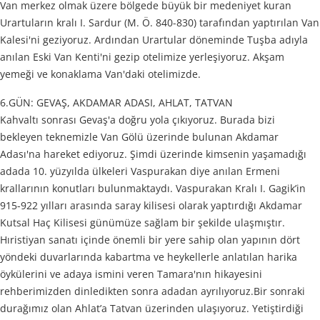
Van merkez olmak üzere bölgede büyük bir medeniyet kuran
Urartuların kralı I. Sardur (M. Ö. 840-830) tarafından yaptırılan Van
Kalesi'ni geziyoruz. Ardından Urartular döneminde Tuşba adıyla
anılan Eski Van Kenti'ni gezip otelimize yerleşiyoruz. Akşam
yemeği ve konaklama Van'daki otelimizde.
6.GÜN: GEVAŞ, AKDAMAR ADASI, AHLAT, TATVAN
Kahvaltı sonrası Gevaş'a doğru yola çıkıyoruz. Burada bizi
bekleyen teknemizle Van Gölü üzerinde bulunan Akdamar
Adası'na hareket ediyoruz. Şimdi üzerinde kimsenin yaşamadığı
adada 10. yüzyılda ülkeleri Vaspurakan diye anılan Ermeni
krallarının konutları bulunmaktaydı. Vaspurakan Kralı I. Gagik’in
915-922 yılları arasında saray kilisesi olarak yaptırdığı Akdamar
Kutsal Haç Kilisesi günümüze sağlam bir şekilde ulaşmıştır.
Hıristiyan sanatı içinde önemli bir yere sahip olan yapının dört
yöndeki duvarlarında kabartma ve heykellerle anlatılan harika
öykülerini ve adaya ismini veren Tamara'nın hikayesini
rehberimizden dinledikten sonra adadan ayrılıyoruz.Bir sonraki
durağımız olan Ahlat’a Tatvan üzerinden ulaşıyoruz. Yetiştirdiği