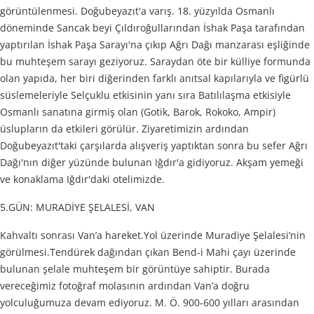
görüntülenmesi. Doğubeyazıt'a varış. 18. yüzyılda Osmanlı
döneminde Sancak beyi Çıldıroğullarından İshak Paşa tarafından
yaptırılan İshak Paşa Sarayı'na çıkıp Ağrı Dağı manzarası eşliğinde
bu muhteşem sarayı geziyoruz. Saraydan öte bir külliye formunda
olan yapıda, her biri diğerinden farklı anıtsal kapılarıyla ve figürlü
süslemeleriyle Selçuklu etkisinin yanı sıra Batılılaşma etkisiyle
Osmanlı sanatına girmiş olan (Gotik, Barok, Rokoko, Ampir)
üslupların da etkileri görülür. Ziyaretimizin ardından
Doğubeyazıt'taki çarşılarda alışveriş yaptıktan sonra bu sefer Ağrı
Dağı'nın diğer yüzünde bulunan Iğdır'a gidiyoruz. Akşam yemeği
ve konaklama Iğdır'daki otelimizde.
5.GÜN: MURADİYE ŞELALESİ, VAN
Kahvaltı sonrası Van’a hareket.Yol üzerinde Muradiye Şelalesi’nin
görülmesi.Tendürek dağından çıkan Bend-i Mahi çayı üzerinde
bulunan şelale muhteşem bir görüntüye sahiptir. Burada
vereceğimiz fotoğraf molasının ardından Van’a doğru
yolculuğumuza devam ediyoruz. M. Ö. 900-600 yılları arasından