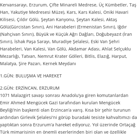
Kervansarayı, Erzurum, Çifte Minareli Medrese, Üç Kümbetler, Taş
Han, Yakutiye Medresesi Müze), Kars, Kars Kalesi, Oniki Havari
Kilisesi, Çıldır Gölü, Şeytan Kanyonu, Şeytan Kalesi, Aktaş
Gölü(Gürcistan Sınırı), Ani Harabeleri (Ermenistan Sınırı), Iğdır
(Nahçivan Sınırı), Büyük ve Küçük Ağrı Dağları, Doğubeyazıt (İran
Sınırı), İshak Paşa Sarayı, Muradiye Şelalesi, Eski Van Şehri
Harabeleri, Van Kalesi, Van Gölü, Akdamar Adası, Ahlat Selçuklu
Mezarlığı, Tatvan, Nemrut Krater Gölleri, Bitlis, Elazığ, Harput,
Malatya, Şire Pazarı, Kernek Meydanı
1.GÜN: BULUŞMA VE HAREKET
2.GÜN: ERZİNCAN, ERZURUM
1071 Malazgirt savaşı sonrası Anadolu’ya giren komutanlardan
Emir Ahmed Mengücek Gazi tarafından kurulan Mengücek
Beyliği’nin başkenti olan Erzincan’a varış. Kısa bir şehir turunun
ardından Girlevik Şelalesi'ni görüp buradaki tesiste kahvaltımızı da
yaptıktan sonra Erzurum'a hareket ediyoruz. Yol üzerinde Ortaçağ
Türk mimarisinin en önemli eserlerinden biri olan ve özellikle