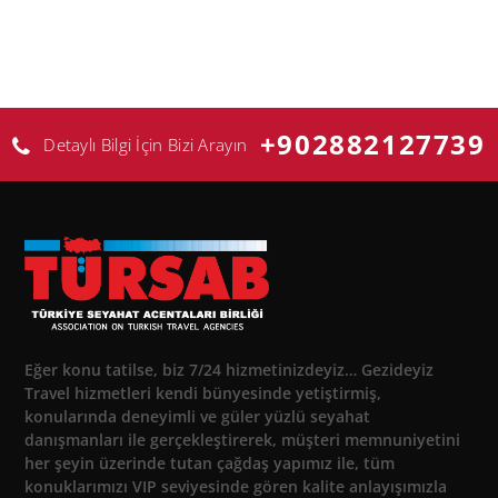
+902882127739
Detaylı Bilgi İçin Bizi Arayın
Eğer konu tatilse, biz 7/24 hizmetinizdeyiz… Gezideyiz
Travel hizmetleri kendi bünyesinde yetiştirmiş,
konularında deneyimli ve güler yüzlü seyahat
danışmanları ile gerçekleştirerek, müşteri memnuniyetini
her şeyin üzerinde tutan çağdaş yapımız ile, tüm
konuklarımızı VIP seviyesinde gören kalite anlayışımızla