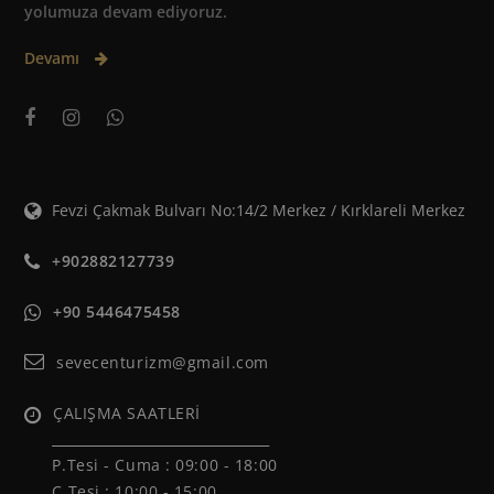
yolumuza devam ediyoruz.
Devamı
Fevzi Çakmak Bulvarı No:14/2 Merkez / Kırklareli Merkez
+902882127739
+90 5446475458
sevecenturizm@gmail.com
ÇALIŞMA SAATLERİ
______________________________
P.Tesi - Cuma :
09:00 - 18:00
C.Tesi : 10:00 - 15:00