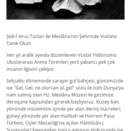
Şeb-İ Arus Turları İle Mevlâna’nın Şehrinde Vuslata
Tanık Olun!
Her yıl aralık ayında düzenlenen Vuslat Yıldönümü
Uluslararası Anma Törenleri yerli yabancı pek çok
insanın ilgisini çekiyor.
Selçuklu döneminde sarayın gül bahçesi, günümüzde
ise "Gel, Gel, ne olursan ol, gel” sözü ile tüm Dünya’ya
nam salmış olan Hz. Mevlâna Müzesi ile gezimize
dervişane kapısından girerek başlıyoruz. Kuzey batı
yönünde müzemizin içinde yer alan derviş hücreleri,
güney yönünde yer alan matbah ve Hürrem Pasa
Türbesi, Üçler Mezarlığı’na açılan Hâmûsân (
Susmuslar) kapısından sonra avlunun doğusunda ise