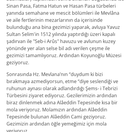
Sinan Pasa, Fatma Hatun ve Hasan Pasa türbeleri
yanında semahane ve mescit bölümleri ile Mevlâna
ve aile fertlerinin mezarlarının da içerisinde
bulunduğu ana bina gezimizi yaparak, avluya Yavuz
Sultan Selim'in 1512 yılında yaptırdığı üzeri kapalı
şadırvan ile "Seb-i Arûs" havuzu ve avlunun kuzey
yönünde yer alan selse bil adı verilen çeşme ile
gezimizi tamamlıyoruz. Ardından Koyunoğlu Müzesi
geziyoruz.
Sonrasında Hz. Mevlana’nın “duydum ki bizi
bırakmaya azmediyorsun, etme “diye seslendiği ve
ruhunun aynası olarak adlandırdığı Şems- i Tebrizi
Türbesini ziyaret ediyoruz. Gezilerimizin ardından
biraz dinlenmek adına Alâeddin Tepesinde kısa bir
mola veriyoruz. Molamızın ardından Alâeddin
Tepesinde bulunan Alâeddin Cami geziyoruz.
Gezimizin ardından öğle yemeğimiz için mola
veriyoruz.